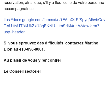
réservation, ainsi que, s’il y a lieu, celle de votre personne
accompagnatrice.
ttps://docs.google.com/forms/d/e/1FAIpQLSfSpyq3IhvbQav
T-sU1tyUT86UkZxf73qEKNU-_tmSd6l4uhA/viewform?
usp=header
Si vous éprouvez des difficultés, contactez
Martine
Dion au 418-896-8061.
Au plaisir de vous y rencontrer
Le Conseil sectoriel