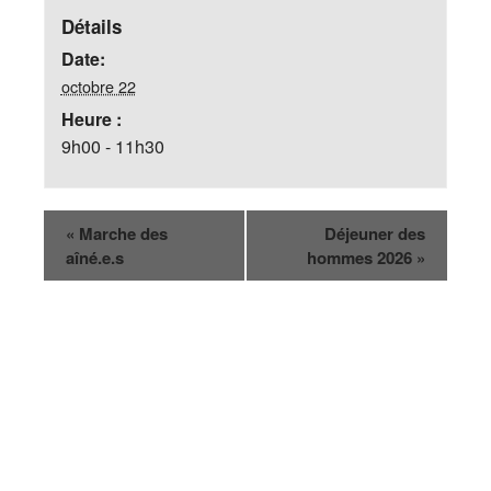
Détails
Date:
octobre 22
Heure :
9h00 - 11h30
«
Marche des
Déjeuner des
aîné.e.s
hommes 2026
»